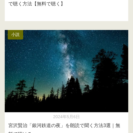
で聴く方法【無料で聴く】
小説
2024年5月6日
宮沢賢治「銀河鉄道の夜」を朗読で聞く方法3選｜無