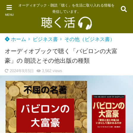
オーディオブック・朗読「聴く」を生活に取り入れる情報を
発信しています。
MENU
ホーム
ビジネス書
その他（ビジネス書）
オーディオブックで聴く「バビロンの大富
豪」の 朗読とその他出版の種類
2024年9月5日
3,562
views