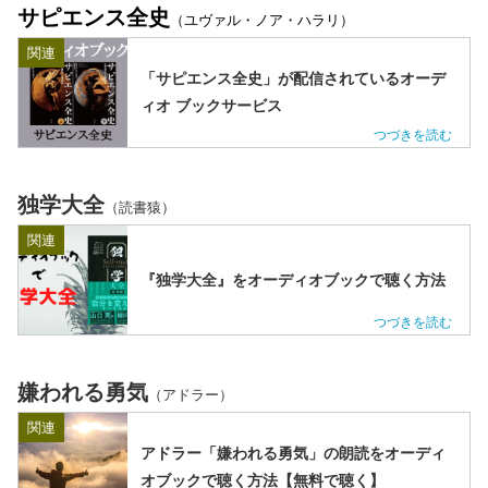
サピエンス全史
（ユヴァル・ノア・ハラリ）
関連
「サピエンス全史」が配信されているオーデ
ィオ ブックサービス
独学大全
（読書猿）
関連
『独学大全』をオーディオブックで聴く方法
嫌われる勇気
（アドラー）
関連
アドラー「嫌われる勇気」の朗読をオーディ
オブックで聴く方法【無料で聴く】