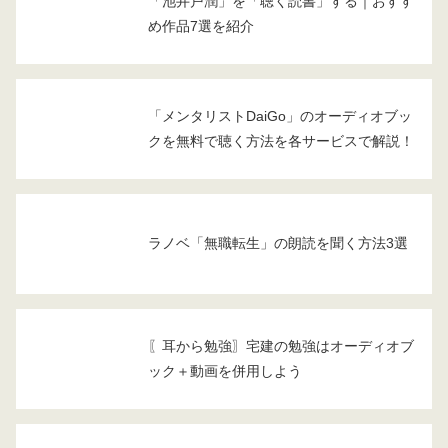
「池井戸潤」を「聴く読書」する｜おすす
め作品7選を紹介
「メンタリストDaiGo」のオーディオブッ
クを無料で聴く方法を各サービスで解説！
ラノベ「無職転生」の朗読を聞く方法3選
〖耳から勉強〗宅建の勉強はオーディオブ
ック＋動画を併用しよう