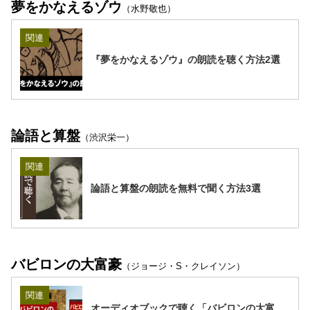
夢をかなえるゾウ
（水野敬也）
関連
『夢をかなえるゾウ』の朗読を聴く方法2選
論語と算盤
（渋沢栄一）
関連
論語と算盤の朗読を無料で聞く方法3選
バビロンの大富豪
（ジョージ・S・クレイソン）
関連
オーディオブックで聴く「バビロンの大富