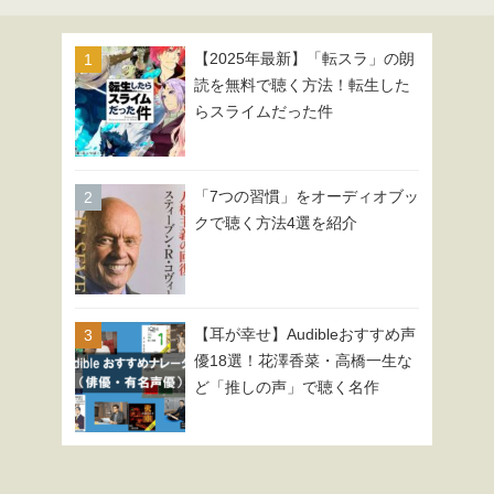
【2025年最新】「転スラ」の朗
読を無料で聴く方法！転生した
らスライムだった件
「7つの習慣」をオーディオブッ
クで聴く方法4選を紹介
【耳が幸せ】Audibleおすすめ声
優18選！花澤香菜・高橋一生な
ど「推しの声」で聴く名作