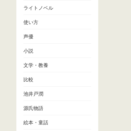
ライトノベル
使い方
声優
小説
文学・教養
比較
池井戸潤
源氏物語
絵本・童話