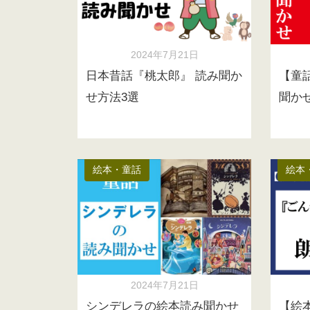
2024年7月21日
日本昔話『桃太郎』 読み聞か
【童
せ方法3選
聞か
絵本・童話
絵本
2024年7月21日
シンデレラの絵本読み聞かせ
【絵