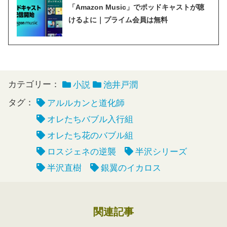
「Amazon Music」でポッドキャストが聴
けるよに｜プライム会員は無料
カテゴリー：
小説
池井戸潤
タグ：
アルルカンと道化師
オレたちバブル入行組
オレたち花のバブル組
ロスジェネの逆襲
半沢シリーズ
半沢直樹
銀翼のイカロス
関連記事