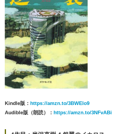
Kindle版：
https://amzn.to/3BWElo9
Audible版（朗読）：
https://amzn.to/3NFvABi