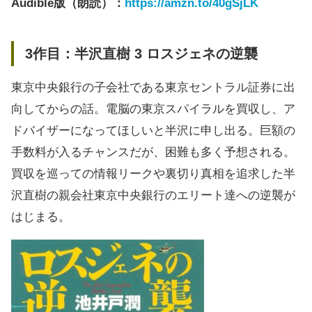
Audible版（朗読）：
https://amzn.to/40gSjLK
3作目：半沢直樹 3 ロスジェネの逆襲
東京中央銀行の子会社である東京セントラル証券に出
向してからの話。電脳の東京スパイラルを買収し、ア
ドバイザーになってほしいと半沢に申し出る。巨額の
手数料が入るチャンスだが、困難も多く予想される。
買収を巡っての情報リークや裏切り真相を追求した半
沢直樹の親会社東京中央銀行のエリート達への逆襲が
はじまる。