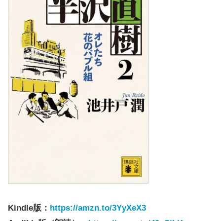
Kindle版：
https://amzn.to/3YyXeX3