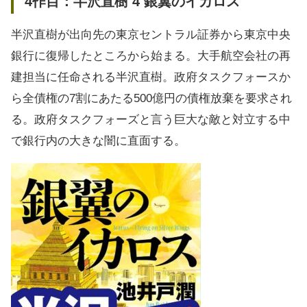
4作目：半沢直樹 4 銀翼のイカロス
半沢直樹が出向先の東京セントラル証券から東京中央
銀行に復帰したところから始まる。大手航空会社の再
建担当に任命される半沢直樹。政府タスクフォースか
ら全債権の7割にあたる500億円の債権放棄を要求され
る。政府タスクフォーズと言う巨大な敵と対立する中
で銀行内の大きな闇に直面する。