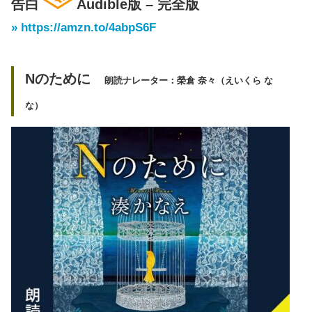
告白
Audible版 – 完全版
» https://amzn.to/4abpS6F
Nのために
朗読ナレーター：榮倉 奈々（えいくら な
な）