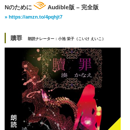
Nのために
Audible版 – 完全版
» https://amzn.to/4pqhjt7
贖罪
朗読ナレーター：
小池 栄子（こいけ えいこ）