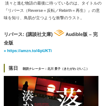
淡々と進む物語の最後に待っているのは、タイトルの
『リバース（Reverse＝反転／Rebirth＝再生）』の意
味を知り、鳥肌が立つような衝撃のラスト。
リバース: (講談社文庫)
Audible版 – 完
全版
» https://amzn.to/4ipUKTi
落日
朗読ナレーター：北川 景子（きたがわ けいこ）