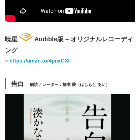
暁星
Audible版 – オリジナルレコーディ
ング
» https://amzn.to/4pnxGXl
告白
朗読ナレーター：橋本 愛（はしもと あい）