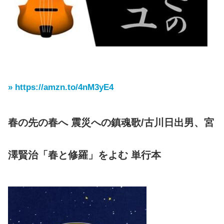
» https://amzn.to/4nM3yE4
春の先の春へ 震災への鎮魂歌/古川日出男、宮
澤賢治「春と修羅」をよむ 単行本