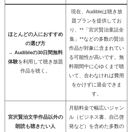
現在、Audibleは聴き放
題プランを提供してお
り、**「宮沢賢治童話全
ほとんどの人におすすめ
集」**などの多数の賢治
の選び方
作品が対象に含まれてい
→
Audibleの30日間無料
る可能性が高いです。無
体験
を利用して聴き放題
料期間中に心ゆくまで聴
作品を聴く。
いて、合わなければ費用
をかけずに退会できま
す。
月額料金で幅広いジャン
宮沢賢治文学作品以外の
ル（ビジネス書、自己啓
朗読も聴きたい人
発など）を含めた多数の