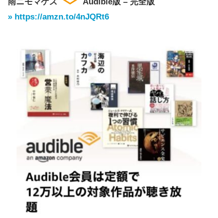
雨ニモマケズ
Audible版 – 完全版
» https://amzn.to/4nJQRt6