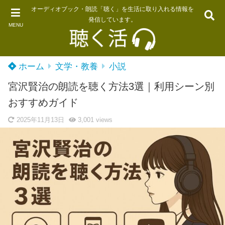
オーディオブック・朗読「聴く」を生活に取り入れる情報を
発信しています。
MENU
ホーム
文学・教養
小説
宮沢賢治の朗読を聴く方法3選｜利用シーン別
おすすめガイド
2025年11月13日
3,001
views